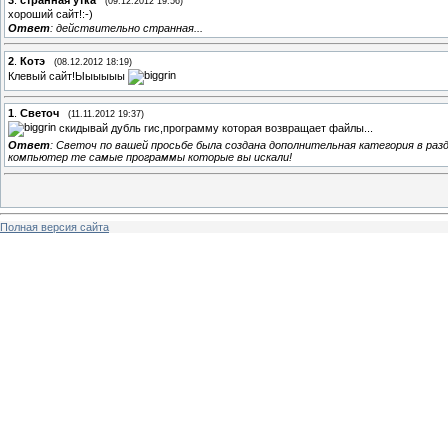
(09.12.2012 19:56)
хороший сайт!:-)
Ответ
: действительно странная...
2
.
Котэ
(08.12.2012 18:19)
Клевый сайт!Ыыыыыы
1
.
Светоч
(11.11.2012 19:37)
скидывай дубль гис,программу которая возвращает файлы...
Ответ
: Светоч по вашей просьбе была создана дополнительная категория в разде
компьютер те самые программы которые вы искали!
Полная версия сайта