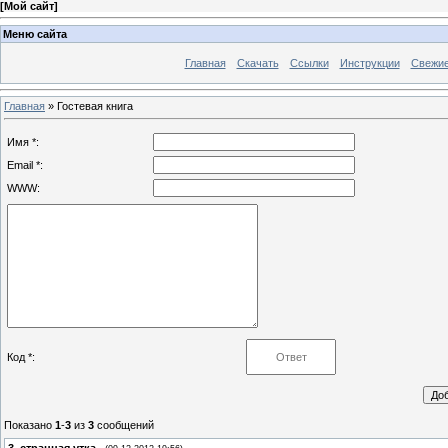
[
Мой сайт
]
Меню сайта
Главная
Скачать
Ссылки
Инструкции
Свежи
Главная
»
Гостевая книга
Имя *:
Email *:
WWW:
Код *:
Показано
1
-
3
из
3
сообщений
3
.
странная утка